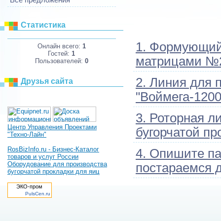
Статистика
1. Формующий 
Онлайн всего:
1
Гостей:
1
матрицами №2
Пользователей:
0
2. Линия для 
Друзья сайта
"Воймега-1200
3. Роторная л
Центр Управления Проектами
бугорчатой пр
"Техно-Лайн"
RosBizInfo.ru - Бизнес-Каталог
4. Опишите п
товаров и услуг России
Оборудование для производства
постараемся 
бугорчатой прокладки для яиц
ЭКО-пром
PulsCen.ru